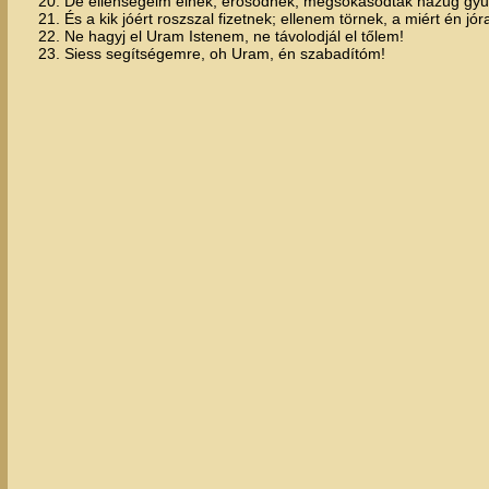
20. De ellenségeim élnek, erősödnek; megsokasodtak hazug gyűl
21. És a kik jóért roszszal fizetnek; ellenem törnek, a miért én jó
22. Ne hagyj el Uram Istenem, ne távolodjál el tőlem!
23. Siess segítségemre, oh Uram, én szabadítóm!