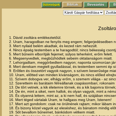
Zsoltár
1. Dávid zsoltára emlékeztetőül.
2. Uram, haragodban ne fenyíts meg engem; felgerjedésedben 
3. Mert nyilaid belém akadtak, és kezed rám nehezült.
4. Nincs épség testemben a te haragodtól; nincs békesség csontj
5. Mert bűneim elborítják fejemet; súlyos teherként, erőm felett.
6. Megsenyvedtek, megbűzhödtek sebeim oktalanságom miatt.
7. Lehorgadtam, meggörbedtem nagyon; naponta szomorúan jár
8. Mert derekam megtelt gyulladással, és testemben semmi ép s
9. Erőtlen és összetört vagyok nagyon, s szívem keserűsége miatt
10. Uram, előtted van minden kívánságom, és nincs előled elrej
11. Szívem dobogva ver, elhágy erőm, s szemem világa - az sinc
12. Szeretteim és barátaim félreállanak csapásomban; rokonaim 
13. De tőrt vetnek, a kik életemre törnek, és a kik bajomra törn
14. De én, mint a siket, nem hallok, és olyan vagyok, mint a néma, 
15. És olyanná lettem, mint az, a ki nem hall, és szájában nincs
16. Mert téged vártalak Uram, te hallgass meg Uram, Istenem!
17. Mert azt gondolom: csak ne örülnének rajtam; mikor lábam in
18. És bizony közel vagyok az eleséshez, és bánatom mindig elő
19. Sőt bevallom bűneimet, bánkódom vétkem miatt.