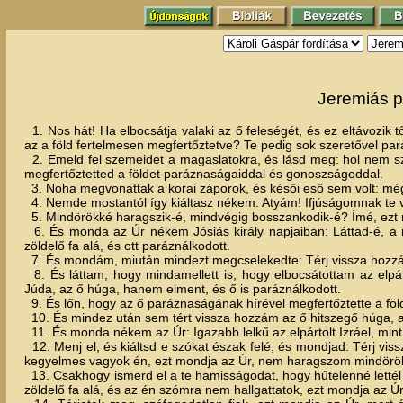
Jeremiás p
1. Nos hát! Ha elbocsátja valaki az ő feleségét, és ez eltávozik 
az a föld fertelmesen megfertőztetve? Te pedig sok szeretővel pa
2. Emeld fel szemeidet a magaslatokra, és lásd meg: hol nem sze
megfertőztetted a földet paráznaságaiddal és gonoszságoddal.
3. Noha megvonattak a korai záporok, és késői eső sem volt: még
4. Nemde mostantól így kiáltasz nékem: Atyám! Ifjúságomnak te 
5. Mindörökké haragszik-é, mindvégig bosszankodik-é? Ímé, ezt m
6. És monda az Úr nékem Jósiás király napjaiban: Láttad-é, a 
zöldelő fa alá, és ott paráználkodott.
7. És mondám, miután mindezt megcselekedte: Térj vissza hozzám!
8. És láttam, hogy mindamellett is, hogy elbocsátottam az elpárto
Júda, az ő húga, hanem elment, és ő is paráználkodott.
9. És lőn, hogy az ő paráznaságának hírével megfertőztette a föld
10. És mindez után sem tért vissza hozzám az ő hitszegő húga, a
11. És monda nékem az Úr: Igazabb lelkű az elpártolt Izráel, mint
12. Menj el, és kiáltsd e szókat észak felé, és mondjad: Térj vis
kegyelmes vagyok én, ezt mondja az Úr, nem haragszom mindörö
13. Csakhogy ismerd el a te hamisságodat, hogy hűtelenné lettél 
zöldelő fa alá, és az én szómra nem hallgattatok, ezt mondja az Úr