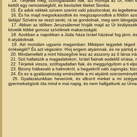
14. Térjetek meg, szófogadatlan fiak, azt mondja az Úr, mert é
kettőt egy nemzetségből, és beviszlek titeket Sionba.
15. És adok néktek szívem szerint való pásztorokat, és legeltet
16. És ha majd megsokasodtok és megszaporodtok a földön azok
ládája! Szívére se veszi senki, rá se gondolnak, meg sem látogatjá
17. Abban az időben Jeruzsálemet hívják majd az Úr királyisz
követik többé gonosz szívöknek makacsságát.
18. Azokban a napokban a Júda háza Izráel házával fog járni, és
ti atyáitoknak.
19. Azt mondám ugyanis magamban: Miképen tegyelek téged a f
örökségét? És azt végezém: Hívj engem atyámnak, és ne pártolj el
20. Mindamellett a mint hitszegővé lesz az asszony az ő társa irán
21. Szó hallatszik a magaslatokon, Izráel fiainak esdeklő sírása, mer
22. Térjetek vissza, szófogadatlan fiak, és meggyógyítom a ti elpá
23. Bizony hiábavaló a halmokról, a hegyekről való zajongás; bi
24. És ez a gyalázatosság emésztette a mi atyáink szerzeményét g
25. Gyalázatunkban heverünk, és elborít minket a mi szégyenü
gyermekségünk óta mind e mai napig, és nem hallgattunk az Úrnak