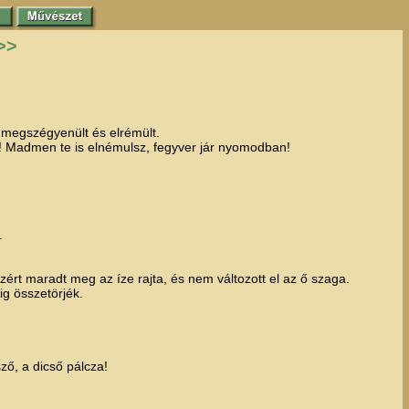
>>
b megszégyenült és elrémült.
! Madmen te is elnémulsz, fegyver jár nyomodban!
.
t maradt meg az íze rajta, és nem változott el az ő szaga.
ig összetörjék.
ző, a dicső pálcza!