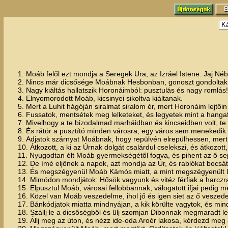
1. Moáb felől ezt mondja a Seregek Ura, az Izráel Istene: Jaj Néb
2. Nincs már dicsősége Moábnak Hesbonban, gonoszt gondoltak ő 
3. Nagy kiáltás hallatszik Horonáimból: pusztulás és nagy romlás!
4. Elnyomorodott Moáb, kicsinyei sikoltva kiáltanak.
5. Mert a Luhit hágóján siralmat siralom ér, mert Horonáim lejtőin 
6. Fussatok, mentsétek meg lelketeket, és legyetek mint a hanga
7. Mivelhogy a te bizodalmad marháidban és kincseidben volt, te i
8. És rátör a pusztító minden városra, egy város sem menekedik m
9. Adjatok szárnyat Moábnak, hogy repülvén elrepülhessen, mert a
10. Átkozott, a ki az Úrnak dolgát csalárdul cselekszi, és átkozott, 
11. Nyugodtan élt Moáb gyermekségétől fogva, és pihent az ő sep
12. De ímé eljőnek a napok, azt mondja az Úr, és rablókat bocsáto
13. És megszégyenül Moáb Kámós miatt, a mint megszégyenült Izr
14. Mimódon mondjátok: Hősök vagyunk és vitéz férfiak a harczr
15. Elpusztul Moáb, városai fellobbannak, válogatott ifjai pedig m
16. Közel van Moáb veszedelme, ihol jő és igen siet az ő veszed
17. Bánkódjatok miatta mindnyájan, a kik körülte vagytok, és mindn
18. Szállj le a dicsőségből és ülj szomjan Dibonnak megmaradt leán
19. Állj meg az úton, és nézz ide-oda Aroér lakosa, kérdezd meg a