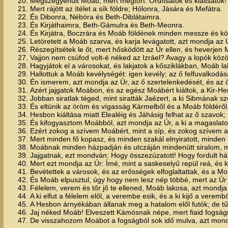
20. Megszégyenült Moáb, mert megtört. Ordítsatok és kiáltsatok! 
21. Mert rájött az ítélet a sík földre; Hólonra, Jására és Mefátra.
22. És Dibonra, Nébóra és Beth-Diblátaimra.
23. És Kirjáthaimra, Beth-Gámulra és Beth-Meonra.
24. És Kirjátra, Boczrára és Moáb földének minden messze és köz
25. Letöretett a Moáb szarva, és karja levágatott, azt mondja az 
26. Részegítsétek le őt, mert hősködött az Úr ellen, és heverjen
27. Vajjon nem csúfod volt-é néked az Izráel? Avagy a lopók között
28. Hagyjátok el a városokat, és lakjatok a kősziklákban, Moáb lak
29. Hallottuk a Moáb kevélységét: igen kevély; az ő felfuvalkodás
30. Én ismerem, azt mondja az Úr, az ő szertelenkedését, és az 
31. Azért jajgatok Moábon, és az egész Moábért kiáltok, a Kir-Here
32. Jobban siratlak téged, mint siratták Jaézert, a ki Sibmának szől
33. És eltünik az öröm és vígasság Kármelből és a Moáb földéről,
34. Hesbon kiáltása miatt Elealéig és Jáhásig felhat az ő szavok; 
35. És kifogyasztom Moábból, azt mondja az Úr, a ki a magaslaton 
36. Ezért zokog a szívem Moábért, mint a síp, és zokog szívem a Kir
37. Mert minden fő kopasz, és minden szakál elnyiratott, minde
38. Moábnak minden házpadján és utczáján mindenütt siralom, me
39. Jajgatnak, ezt mondván: Hogy összezúzatott! Hogy fordult hát
40. Mert ezt mondja az Úr: Ímé, mint a saskeselyű repül reá, és ki
41. Bevétettek a városok, és az erősségek elfoglaltattak, és a Mo
42. És Moáb elpusztul, úgy hogy nem lesz nép többé, mert az Úr e
43. Félelem, verem és tőr jő te ellened, Moáb lakosa, azt mondja
44. A ki elfut a félelem elől, a verembe esik, és a ki kijő a ver
45. A Hesbon árnyékában állanak meg a hatalom elől futók; de tű
46. Jaj néked Moáb! Elveszett Kámósnak népe, mert fiaid fogságra 
47. De visszahozom Moábot a fogságból sok idő mulva, azt mondj