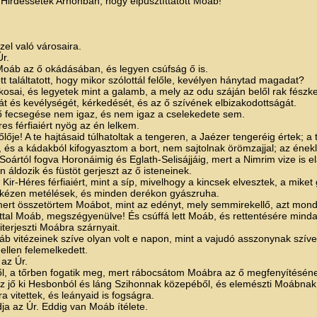
Hirdessétek Arnonban, hogy elpusztíttatott Moáb!
el való városaira.
Úr.
 Moáb az ő okádásában, és legyen csúfság ő is.
 találtatott, hogy mikor szólottál felőle, kevélyen hánytad magadat?
osai, és legyetek mint a galamb, a mely az odu száján belől rak fészke
át és kevélységét, kérkedését, és az ő szívének elbizakodottságát.
ő fecsegése nem igaz, és nem igaz a cselekedete sem.
s férfiaiért nyög az én lelkem.
ője! A te hajtásaid túlhatoltak a tengeren, a Jaézer tengeréig értek; a 
 és a kádakból kifogyasztom a bort, nem sajtolnak örömzajjal; az ének
Soártól fogva Horonáimig és Eglath-Selisájjáig, mert a Nimrim vize is e
áldozik és füstöt gerjeszt az ő isteneinek.
-Héres férfiaiért, mint a síp, mivelhogy a kincsek elvesztek, a miket g
n kézen metélések, és minden derékon gyászruha.
rt összetörtem Moábot, mint az edényt, mely semmirekellő, azt mondj
tal Moáb, megszégyenülve! És csúffá lett Moáb, és rettentésére minda
terjeszti Moábra szárnyait.
áb vitézeinek szíve olyan volt e napon, mint a vajudó asszonynak szíve
llen felemelkedett.
 az Úr.
emből, a tőrben fogatik meg, mert rábocsátom Moábra az ő megfenyítésén
z jő ki Hesbonból és láng Szihonnak közepéből, és elemészti Moábnak 
vitettek, és leányaid is fogságra.
a az Úr. Eddig van Moáb ítélete.