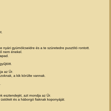
t.
te nyári gyümölcseidre és a te szüretedre pusztító rontott.
lő nem énekel.
lapad.
yűjtött.
a az Úr.
zoknak, a kik körülte vannak.
.
ek esztendejét, azt mondja az Úr.
üstökét és a háborgó fiaknak koponyáját.