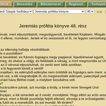
<<
Jeremiás próféta könyve 48. rész
ónak, mert elpusztíttatott; megszégyenült, bevétetett Kirjátaim, Misgá
ellene, mondván: Jertek el és veszessük el őt, ne legyen nemzetség
az ellenség hallatja vészkiáltását.
fa a pusztában!
s bevétetel, és Kámós fogságra megy papjaival, fejedelmeivel együtt.
eg, és elvész a völgy, és feldúlatik a síkság, a mint megmondta az Úr
z ő városai elpusztulnak, és senki sem lakik azokban.
a ki fegyverét kiméli a vértől!
rejében, és edényből-edénybe nem öntötték és fogságra sem ment, azér
k reá, a kik megrabolják őt, és megüresítsék edényeit, palaczkjait ped
áel háza Béthel miatt, a melyben bizodalma volt.
a?
észárszékre jutnak, azt mondja a király, a kinek neve Seregek Ura!
elme!
yájan, a kik ismeritek az ő nevét; mondjátok: Hogy eltört az erős vess
ya, mert a Moáb pusztítója feljött ellened, elrontja a te erősségeidet.
 futót és a menekülőt, és ezt mondd: Mi történt?