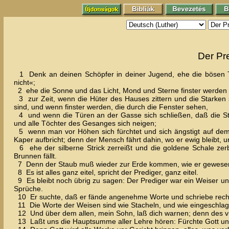
Der Pr
1 Denk an deinen Schöpfer in deiner Jugend, ehe die bösen Ta
nicht«;
2 ehe die Sonne und das Licht, Mond und Sterne finster werd
3 zur Zeit, wenn die Hüter des Hauses zittern und die Starken
sind, und wenn finster werden, die durch die Fenster sehen,
4 und wenn die Türen an der Gasse sich schließen, daß die Stim
und alle Töchter des Gesanges sich neigen;
5 wenn man vor Höhen sich fürchtet und sich ängstigt auf dem
Kaper aufbricht; denn der Mensch fährt dahin, wo er ewig bleibt, 
6 ehe der silberne Strick zerreißt und die goldene Schale zer
Brunnen fällt.
7 Denn der Staub muß wieder zur Erde kommen, wie er gewesen is
8 Es ist alles ganz eitel, spricht der Prediger, ganz eitel.
9 Es bleibt noch übrig zu sagen: Der Prediger war ein Weiser und
Sprüche.
10 Er suchte, daß er fände angenehme Worte und schriebe recht
11 Die Worte der Weisen sind wie Stacheln, und wie eingeschlage
12 Und über dem allen, mein Sohn, laß dich warnen; denn des vi
13 Laßt uns die Hauptsumme aller Lehre hören: Fürchte Gott und 