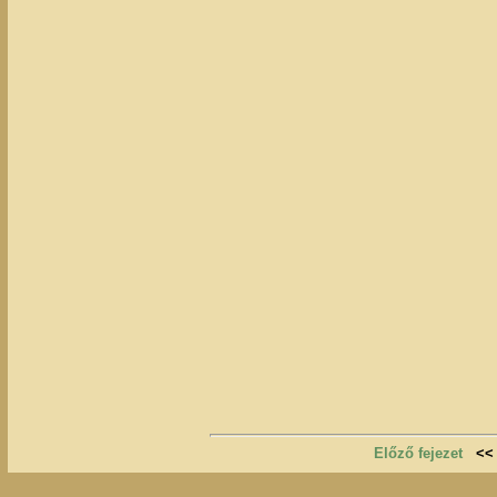
Előző fejezet
<<