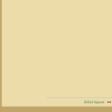
Előző fejezet
<<