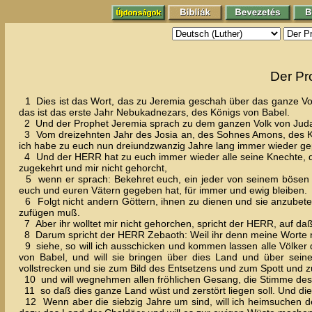
Der Pr
1 Dies ist das Wort, das zu Jeremia geschah über das ganze Vol
das ist das erste Jahr Nebukadnezars, des Königs von Babel.
2 Und der Prophet Jeremia sprach zu dem ganzen Volk von Juda
3 Vom dreizehnten Jahr des Josia an, des Sohnes Amons, des Kö
ich habe zu euch nun dreiundzwanzig Jahre lang immer wieder gepr
4 Und der HERR hat zu euch immer wieder alle seine Knechte, die
zugekehrt und mir nicht gehorcht,
5 wenn er sprach: Bekehret euch, ein jeder von seinem bösen 
euch und euren Vätern gegeben hat, für immer und ewig bleiben.
6 Folgt nicht andern Göttern, ihnen zu dienen und sie anzubeten
zufügen muß.
7 Aber ihr wolltet mir nicht gehorchen, spricht der HERR, auf da
8 Darum spricht der HERR Zebaoth: Weil ihr denn meine Worte ni
9 siehe, so will ich ausschicken und kommen lassen alle Völke
von Babel, und will sie bringen über dies Land und über sein
vollstrecken und sie zum Bild des Entsetzens und zum Spott und
10 und will wegnehmen allen fröhlichen Gesang, die Stimme des
11 so daß dies ganze Land wüst und zerstört liegen soll. Und die
12 Wenn aber die siebzig Jahre um sind, will ich heimsuchen den