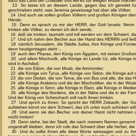
dazu das Land der Chaldäer und will es zur ewigen Wüste machen
13 So lasse ich an diesem Lande, gegen das ich geredet habe
geschrieben steht, was Jeremia geweissagt hat über alle Völker.
14 Und auch sie sollen großen Völkern und großen Königen dienen
Hände.
15 Denn so sprach zu mir der HERR, der Gott Israels: Nimm 
trinken alle Völker, zu denen ich dich sende,
16 daß sie trinken, taumeln und toll werden vor dem Schwert, das i
17 Und ich nahm den Becher aus der Hand des HERRN und ließ da
18 nämlich Jerusalem, die Städte Judas, ihre Könige und Fürsten, 
denn heutigentages steht -,
19 auch den Pharao, den König von Ägypten, mit seinen Großen 
20 und allem Mischvolk, alle Könige im Lande Uz, alle Könige in
sind in Aschdod;
21 die von Edom, die von Moab, die Ammoniter;
22 alle Könige von Tyrus, alle Könige von Sidon, die Könige auf 
23 die von Dedan, die von Tema, die von Bus und alle, die das
24 alle Könige Arabiens und die der Mischvölker, die in der Wüs
25 alle Könige in Simri, alle Könige in Elam, alle Könige in Medie
26 alle Könige des Nordens, die in der Nähe und die in der Ferne,
Und der König von Scheschach soll nach ihnen trinken.
27 Und sprich zu ihnen: So spricht der HERR Zebaoth, der Gott Is
aufstehen könnt vor dem Schwert, das ich unter euch schicken will
28 Und wenn sie den Becher von deiner Hand nicht nehmen und 
müßt trinken!
29 Denn siehe, bei der Stadt, die nach meinem Namen genannt ist, 
ungestraft bleiben, denn ich rufe das Schwert über alle herbei, d
30 Und du sollst ihnen alle diese Worte weissagen und zu ih