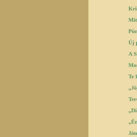
Kri
Mit
Pü
Új 
A S
Mon
Te 
„Jö
Ter
„Di
„Én
Jón