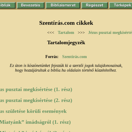
Szentírás.com cikkek
<<<
Tartalom
>>>
Jézus pusztai megkísérté
Tartalomjegyzék
Forrás:
Szentírás.com
Ez úton is köszönetünket fejezzük ki a szerzői jogok tulajdonosainak,
hogy hozzájárultak a biblia.hu oldalain történő közzétételhez.
us pusztai megkísértése (1. rész)
us pusztai megkísértése (2. rész)
us születése körüli események
Miatyánk” imádságról (1. rész)