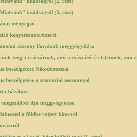
Miatyánk” imádságról (2. rész)
Miatyánk” imádságról (3. rész)
ánai menyegző
első kenyérszaporításról
ánaáni asszony lányának meggyógyítása
átok meg a császárnak, ami a császáré, és Istennek, ami a
us beszélgetése Nikodémussal
us beszélgetése a szamariai asszonnyal
ta házában
 megszállott ifjú meggyógyítása
dabeszéd a földbe rejtett kincsről
ovászról
útfélre és a kövek közé hullott mag (1. rész)