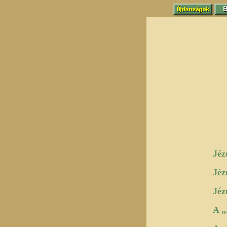
Jéz
Jéz
Jéz
A „