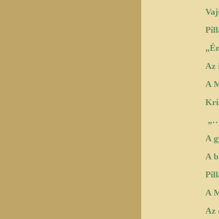
Vaj
Pil
„Én
Az 
A M
Kri
„… 
A g
A b
Pil
A M
Az 