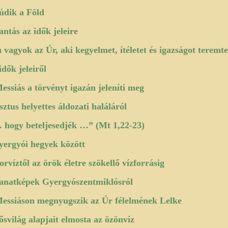
údik a Föld
lantás az idők jeleire
 vagyok az Úr, aki kegyelmet, ítéletet és igazságot teremt
idők jeleiről
essiás a törvényt igazán jeleníti meg
sztus helyettes áldozati haláláról
hogy beteljesedjék …” (Mt 1,22-23)
yergyói hegyek között
orvíztől az örök életre szökellő vízforrásig
lanatképek Gyergyószentmiklósról
essiáson megnyugszik az Úr félelmének Lelke
ősvilág alapjait elmosta az özönvíz