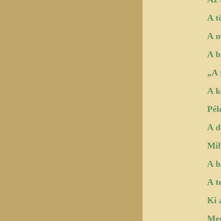
A t
A m
A b
„A 
A k
Pél
A d
Mih
A h
A t
Ki 
Meg