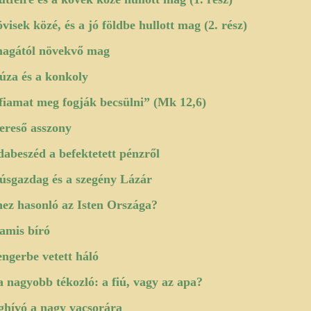
övisek közé, és a jó földbe hullott mag (2. rész)
agától növekvő mag
úza és a konkoly
fiamat meg fogják becsülni” (Mk 12,6)
ereső asszony
dabeszéd a befektetett pénzről
úsgazdag és a szegény Lázár
ez hasonló az Isten Országa?
amis bíró
engerbe vetett háló
a nagyobb tékozló: a fiú, vagy az apa?
hívó a nagy vacsorára