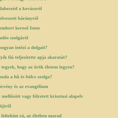
dabeszéd a kovászról
elveszett bárányról
embert kereső Isten
adós szolgáról
hogyan intézi a dolgait?
yik fiú teljesítette apja akaratát?
 tegyek, hogy az örök életem legyen?
soda a hű és bölcs szolga?
örvény és az evangélium
 mellőzött vagy félretett krisztusi alapelv
öjtről
 feltekint rá, az életben marad