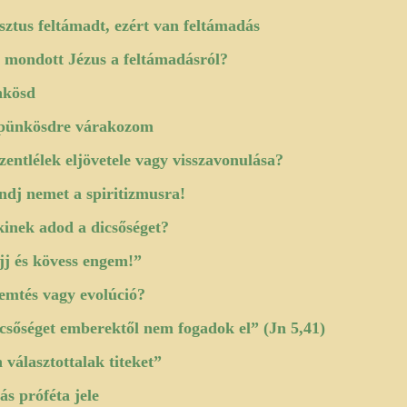
sztus feltámadt, ezért van feltámadás
 mondott Jézus a feltámadásról?
nkösd
pünkösdre várakozom
zentlélek eljövetele vagy visszavonulása?
dj nemet a spiritizmusra!
kinek adod a dicsőséget?
jj és kövess engem!”
emtés vagy evolúció?
csőséget emberektől nem fogadok el” (Jn 5,41)
 választottalak titeket”
ás próféta jele