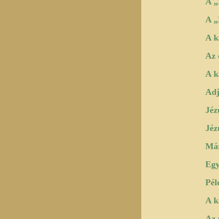
A „
A „
A k
Az 
A k
Adj
Jéz
Jéz
Már
Egy
Pél
A k
Az 