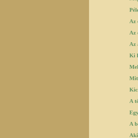
Pél
Az 
Az 
Az 
Ki 
Mel
Mit
Kic
A t
Egy
A b
Aki